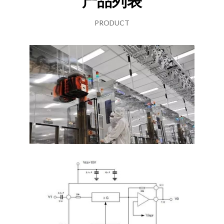
产品列表
PRODUCT