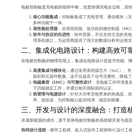
电桩控制板是充电桩的指挥中枢，负责协调充电全过程，其
核心功能集成
：控制板集成了充电管理、通信模块（支持
多种功能于一体。
高性能处理器
：采用高性能、低功耗的微控制器（MC
软件与协议的先进性
：软件层面，不仅支持主流的充电
理系统接口，为运营商提供了强大的数据分析和运维支
二、集成化电路设计：构建高效可靠
在电桩控制板的物理实现上，集成化电路设计是提升性能、
高度集成与模块化
：通过采用系统级芯片（SoC）、
面积和元器件数量。这不仅提高了信号完整性，降低
电磁兼容（EMC）与可靠性设计
：充电桩工作环境复
下仍能稳定工作，并通过相关国际国内认证。
热管理与电源设计
：针对大功率充电带来的热挑战，优
率、低纹波，为控制核心提供纯净、稳定的能量。
三、开发与设计的深度融合：打造
沐渥新能源的成功，源于其将电桩控制板的系统级开发与底
协同设计流程
：硬件工程师、嵌入式软件工程师和IC设计工