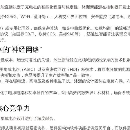
性能直接决定了充电桩的智能化程度与稳定性。沐渥新能源在控制板开发
4G/5G、Wi-Fi、蓝牙等）、人机交互界面控制、安全监控（如过压
U）或专用处理器，确保复杂算法（如充电曲线优化、负载均衡）的流畅
协议（如国标GB/T、欧标CCS、美标SAE等），还通过智能算法实现
持。
的“神经网络”
降低成本、增强可靠性的关键。沐渥新能源在此领域展现出深厚的技术积
专用集成电路（ASIC）以及高密度互连（HDI）板技术，将原本分散的
了功耗和发热，也显著提升了生产效率和产品一致性。
杂，存在强电流、高电压及各种电磁干扰。沐渥的设计团队在电路布局、
化了电源电路和功率器件的布局，采用高效的散热设计和材料，确保系统
核心竞争力
层集成电路设计进行了深度融合。
程师从项目初期就紧密协作。硬件架构为软件功能提供最优平台，而软件