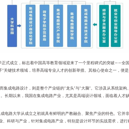
大学正式成立，标志着中国高等教育领域迎来了一个里程碑式的突破——全国
子”关键技术领域，培养高端专业人才的创新举措。其核心使命之一，便
而集成电路设计，则是整个产业链的“龙头”与“大脑”。它涉及从系统架
力。长期以来，我国在集成电路产业，尤其是高端设计领域，面临着人才
集成电路大学从成立之初就具有鲜明的产教融合、聚焦产业的特色。它并
与企业、科研与产业，针对集成电路产业，特别是设计环节的实战需求，进