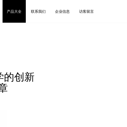
产品大全
联系我们
企业信息
访客留言
学的创新
章