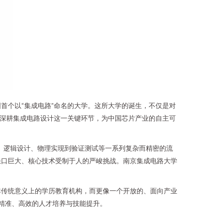
首个以“集成电路”命名的大学。这所大学的诞生，不仅是对
是深耕集成电路设计这一关键环节，为中国芯片产业的自主可
构、逻辑设计、物理实现到验证测试等一系列复杂而精密的流
缺口巨大、核心技术受制于人的严峻挑战。南京集成电路大学
非传统意义上的学历教育机构，而更像一个开放的、面向产业
行精准、高效的人才培养与技能提升。